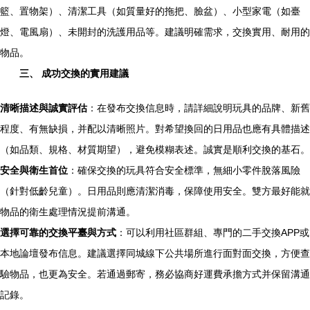
籃、置物架）、清潔工具（如質量好的拖把、臉盆）、小型家電（如臺
燈、電風扇）、未開封的洗護用品等。建議明確需求，交換實用、耐用的
物品。
三、 成功交換的實用建議
清晰描述與誠實評估
：在發布交換信息時，請詳細說明玩具的品牌、新舊
程度、有無缺損，并配以清晰照片。對希望換回的日用品也應有具體描述
（如品類、規格、材質期望），避免模糊表述。誠實是順利交換的基石。
安全與衛生首位
：確保交換的玩具符合安全標準，無細小零件脫落風險
（針對低齡兒童）。日用品則應清潔消毒，保障使用安全。雙方最好能就
物品的衛生處理情況提前溝通。
選擇可靠的交換平臺與方式
：可以利用社區群組、專門的二手交換APP或
本地論壇發布信息。建議選擇同城線下公共場所進行面對面交換，方便查
驗物品，也更為安全。若通過郵寄，務必協商好運費承擔方式并保留溝通
記錄。