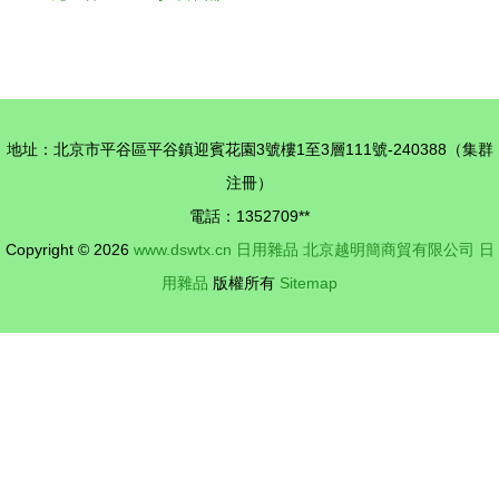
日用品，雜
熱與日用雜
七雜八一堆
品的全能明
好劃算！
星材料
地址：北京市平谷區平谷鎮迎賓花園3號樓1至3層111號-240388（集群
注冊）
電話：1352709**
Copyright © 2026
www.dswtx.cn
日用雜品
北京越明簡商貿有限公司
日
用雜品
版權所有
Sitemap