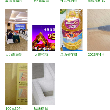
玻璃電磁壺
HP超薄筆
棉麻收納箱
車載魔術貼
批發指南
記本電腦與
日用雜品中
雜物固定綁
心然日雜的
日用雜品
的自然美學
帶 解鎖后
耐高溫茶具
生活中的巧
與實用智慧
備箱空間，
選購推薦
妙搭配
有格有效
太力牽頭制
火爆招商
江西省萍鄉
2026年4月
定《日用真
日用雜品行
市隆盛昌商
更新｜如何
空吸盤類產
業的黃金機
貿公司網站
選擇一家可
品通用技術
遇
——日用雜
靠的硅膠制
要求》國家
品的品質保
品服務商
標準 日用
障與智能服
——日用雜
雜品行業的
務
品品牌指南
新里程碑
100元30件
珍珠棉 隔