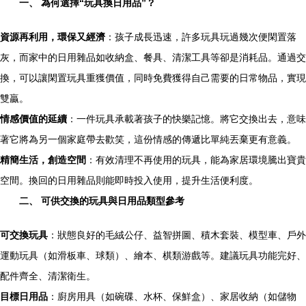
一、 為何選擇“玩具換日用品”？
資源再利用，環保又經濟
：孩子成長迅速，許多玩具玩過幾次便閑置落
灰，而家中的日用雜品如收納盒、餐具、清潔工具等卻是消耗品。通過交
換，可以讓閑置玩具重獲價值，同時免費獲得自己需要的日常物品，實現
雙贏。
情感價值的延續
：一件玩具承載著孩子的快樂記憶。將它交換出去，意味
著它將為另一個家庭帶去歡笑，這份情感的傳遞比單純丟棄更有意義。
精簡生活，創造空間
：有效清理不再使用的玩具，能為家居環境騰出寶貴
空間。換回的日用雜品則能即時投入使用，提升生活便利度。
二、 可供交換的玩具與日用品類型參考
可交換玩具
：狀態良好的毛絨公仔、益智拼圖、積木套裝、模型車、戶外
運動玩具（如滑板車、球類）、繪本、棋類游戲等。建議玩具功能完好、
配件齊全、清潔衛生。
目標日用品
：廚房用具（如碗碟、水杯、保鮮盒）、家居收納（如儲物